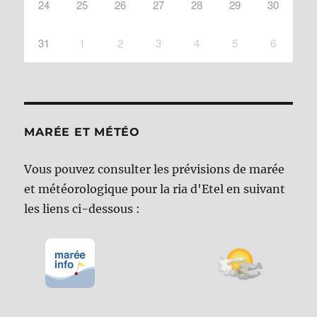
24
25
26
27
28
29
30
31
1
2
3
4
5
6
MARÉE ET MÉTÉO
Vous pouvez consulter les prévisions de marée
et météorologique pour la ria d'Etel en suivant
les liens ci-dessous :