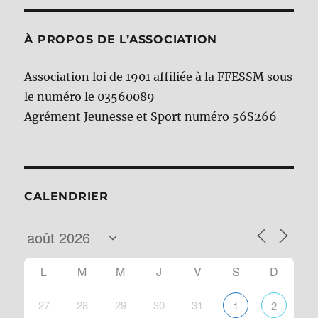
À PROPOS DE L’ASSOCIATION
Association loi de 1901 affiliée à la FFESSM sous
le numéro le 03560089
Agrément Jeunesse et Sport numéro 56S266
CALENDRIER
L
M
M
J
V
S
D
27
28
29
30
31
1
2