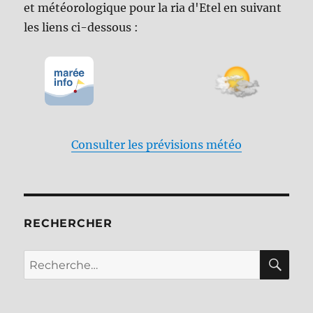
et météorologique pour la ria d'Etel en suivant
les liens ci-dessous :
Consulter les prévisions météo
RECHERCHER
RE
Recherche
pour :