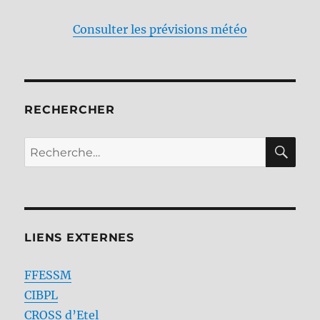
Consulter les prévisions météo
RECHERCHER
RE
Recherche
pour :
LIENS EXTERNES
FFESSM
CIBPL
CROSS d’Etel