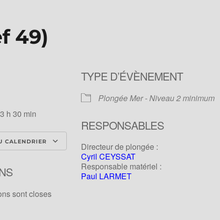
f 49)
TYPE D’ÉVÈNEMENT
Plongée Mer - Niveau 2 minimum
13 h 30 min
RESPONSABLES
U CALENDRIER
Directeur de plongée :
Cyril CEYSSAT
ICS
Calendrier Google
iCale
Responsable matériel :
NS
Paul LARMET
ons sont closes