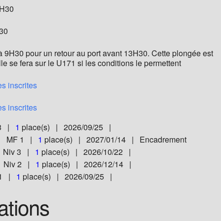
8H30
H30
à 9H30 pour un retour au port avant 13H30. Cette plongée est
le se fera sur le U171 si les conditions le permettent
s inscrites
s inscrites
 3 |
1
place(s) | 2026/09/25 |
 | MF 1 |
1
place(s) | 2027/01/14 | Encadrement
| Niv 3 |
1
place(s) | 2026/10/22 |
 Niv 2 |
1
place(s) | 2026/12/14 |
 1 |
1
place(s) | 2026/09/25 |
ations