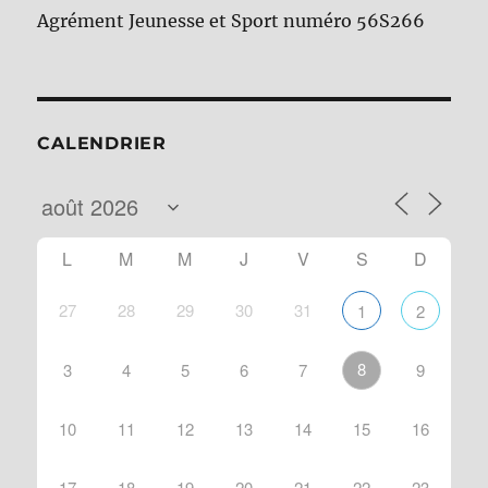
Agrément Jeunesse et Sport numéro 56S266
CALENDRIER
L
M
M
J
V
S
D
27
28
29
30
31
1
2
8
3
4
5
6
7
9
10
11
12
13
14
15
16
17
18
19
20
21
22
23