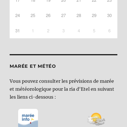
24
25
26
27
28
29
30
31
1
2
3
4
5
6
MARÉE ET MÉTÉO
Vous pouvez consulter les prévisions de marée
et météorologique pour la ria d'Etel en suivant
les liens ci-dessous :