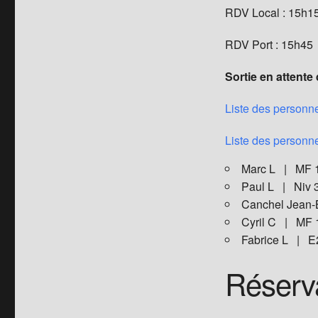
RDV Local : 15h1
RDV Port : 15h45
Sortie en attente
Liste des personne
Liste des personne
Marc L | MF
Paul L | Niv
Canchel Jean
Cyril C | MF
Fabrice L | 
Réserv