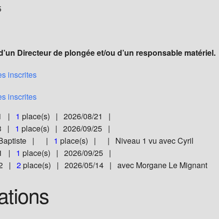
5
 d’un Directeur de plongée et/ou d’un responsable matériel.
s inscrites
s inscrites
 1 |
1
place(s) | 2026/08/21 |
 3 |
1
place(s) | 2026/09/25 |
-Baptiste | |
1
place(s) | | Niveau 1 vu avec Cyril
 1 |
1
place(s) | 2026/09/25 |
E2 |
2
place(s) | 2026/05/14 | avec Morgane Le Mignant
ations