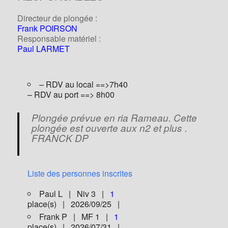
Directeur de plongée :
Frank POIRSON
Responsable matériel :
Paul LARMET
– RDV au local ==>7h40
– RDV au port ==> 8h00
Plongée prévue en ria Rameau. Cette
plongée est ouverte aux n2 et plus .
FRANCK DP
Liste des personnes inscrites
Paul L | Niv 3 |
1
place(s) | 2026/09/25 |
Frank P | MF 1 |
1
place(s) | 2026/07/31 |