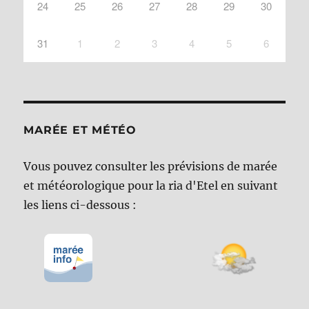
24
25
26
27
28
29
30
31
1
2
3
4
5
6
MARÉE ET MÉTÉO
Vous pouvez consulter les prévisions de marée
et météorologique pour la ria d'Etel en suivant
les liens ci-dessous :