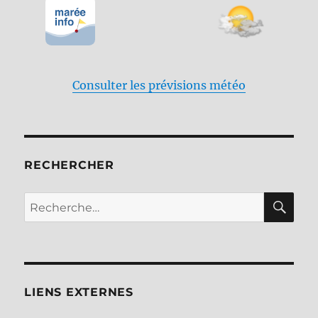
Consulter les prévisions météo
RECHERCHER
RE
Recherche
pour :
LIENS EXTERNES