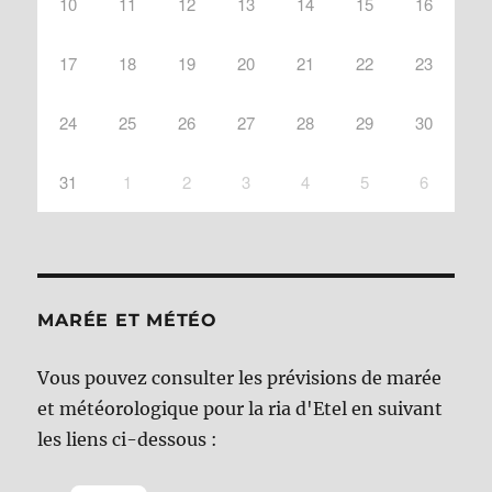
10
11
12
13
14
15
16
17
18
19
20
21
22
23
24
25
26
27
28
29
30
31
1
2
3
4
5
6
MARÉE ET MÉTÉO
Vous pouvez consulter les prévisions de marée
et météorologique pour la ria d'Etel en suivant
les liens ci-dessous :