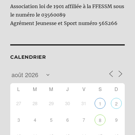
Association loi de 1901 affiliée à la FFESSM sous
le numéro le 03560089
Agrément Jeunesse et Sport numéro 56S266
CALENDRIER
L
M
M
J
V
S
D
27
28
29
30
31
1
2
3
4
5
6
7
9
8