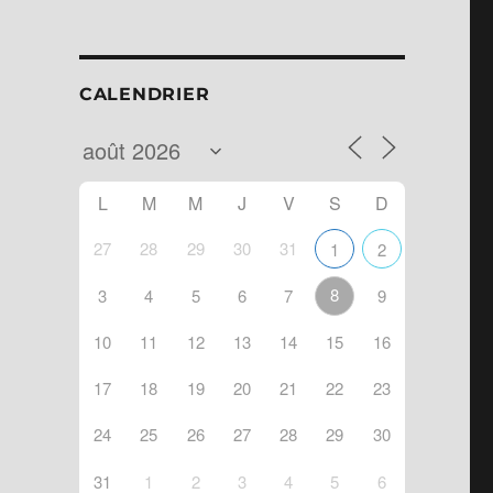
CALENDRIER
L
M
M
J
V
S
D
27
28
29
30
31
1
2
8
3
4
5
6
7
9
10
11
12
13
14
15
16
ndar
Office 365
17
18
19
20
21
22
23
24
25
26
27
28
29
30
31
1
2
3
4
5
6