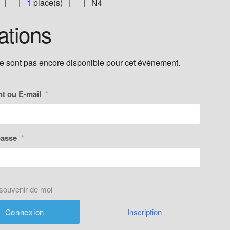
nie | |
1
place(s) | | N4
ations
ne sont pas encore disponible pour cet évènement.
nt ou E-mail
*
passe
*
souvenir de moi
Inscription