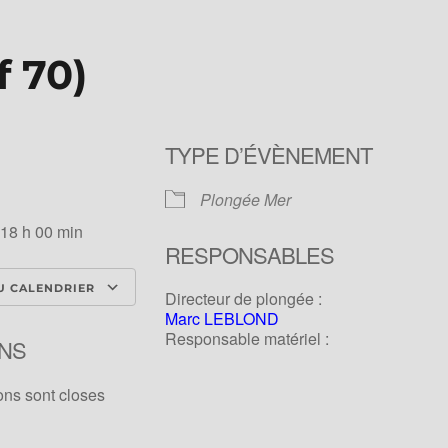
f 70)
TYPE D’ÉVÈNEMENT
Plongée Mer
 18 h 00 min
RESPONSABLES
U CALENDRIER
Directeur de plongée :
Marc LEBLOND
ICS
Calendrier Google
iCale
Responsable matériel :
NS
ons sont closes