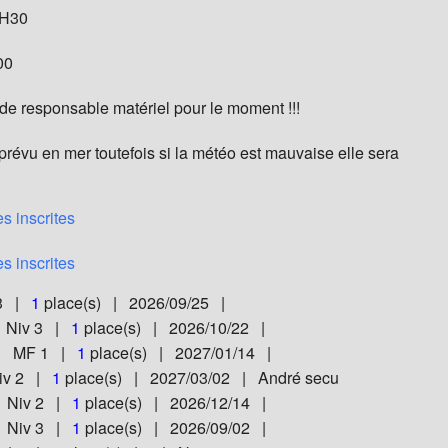
3H30
00
s de responsable matériel pour le moment !!!
prévu en mer toutefois si la météo est mauvaise elle sera
s inscrites
s inscrites
 3 |
1
place(s) | 2026/09/25 |
| Niv 3 |
1
place(s) | 2026/10/22 |
 | MF 1 |
1
place(s) | 2027/01/14 |
iv 2 |
1
place(s) | 2027/03/02 | André secu
 Niv 2 |
1
place(s) | 2026/12/14 |
| Niv 3 |
1
place(s) | 2026/09/02 |