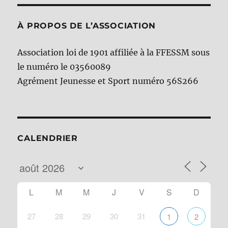
À PROPOS DE L’ASSOCIATION
Association loi de 1901 affiliée à la FFESSM sous
le numéro le 03560089
Agrément Jeunesse et Sport numéro 56S266
CALENDRIER
L
M
M
J
V
S
D
27
28
29
30
31
1
2