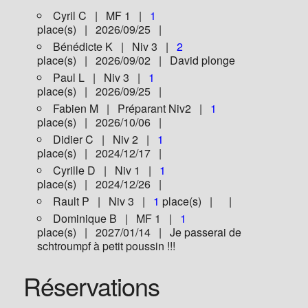
Cyril C | MF 1 |
1
place(s) | 2026/09/25 |
Bénédicte K | Niv 3 |
2
place(s) | 2026/09/02 | David plonge
Paul L | Niv 3 |
1
place(s) | 2026/09/25 |
Fabien M | Préparant Niv2 |
1
place(s) | 2026/10/06 |
Didier C | Niv 2 |
1
place(s) | 2024/12/17 |
Cyrille D | Niv 1 |
1
place(s) | 2024/12/26 |
Rault P | Niv 3 |
1
place(s) | |
Dominique B | MF 1 |
1
place(s) | 2027/01/14 | Je passerai de
schtroumpf à petit poussin !!!
Réservations