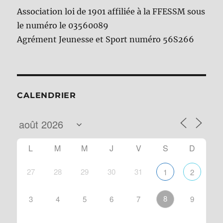
Association loi de 1901 affiliée à la FFESSM sous
le numéro le 03560089
Agrément Jeunesse et Sport numéro 56S266
CALENDRIER
L
M
M
J
V
S
D
27
28
29
30
31
1
2
8
3
4
5
6
7
9