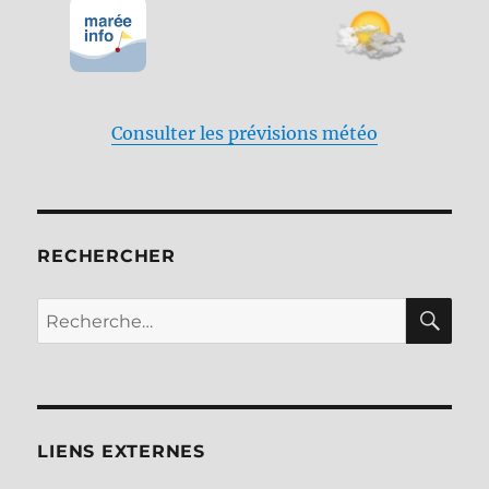
Consulter les prévisions météo
RECHERCHER
RE
Recherche
pour :
LIENS EXTERNES