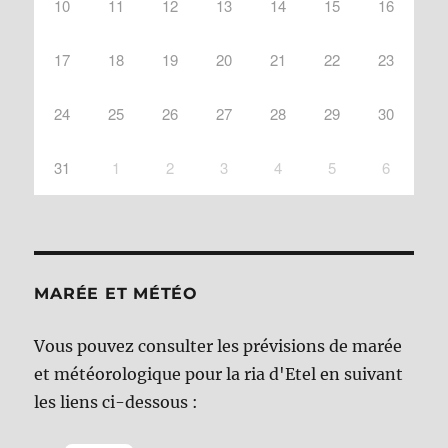
10
11
12
13
14
15
16
17
18
19
20
21
22
23
24
25
26
27
28
29
30
31
1
2
3
4
5
6
MARÉE ET MÉTÉO
Vous pouvez consulter les prévisions de marée
et météorologique pour la ria d'Etel en suivant
les liens ci-dessous :