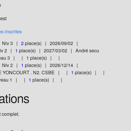
0
test
s inscrites
| Niv 3 |
2
place(s) | 2026/09/02 |
iv 2 |
1
place(s) | 2027/03/02 | André secu
iveau 3 | |
1
place(s) | |
 Niv 2 |
1
place(s) | 2026/12/14 |
E YONCOURT . N2. CSBE | |
1
place(s) | |
Niveau 1 | |
1
place(s) | |
ations
 complet.