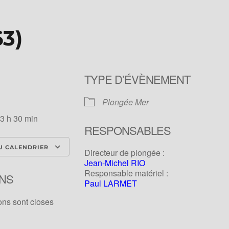
63
)
TYPE D’ÉVÈNEMENT
Plongée Mer
13 h 30 min
RESPONSABLES
U CALENDRIER
Directeur de plongée :
Jean-Michel RIO
ICS
Calendrier Google
iCale
Responsable matériel :
NS
Paul LARMET
ons sont closes