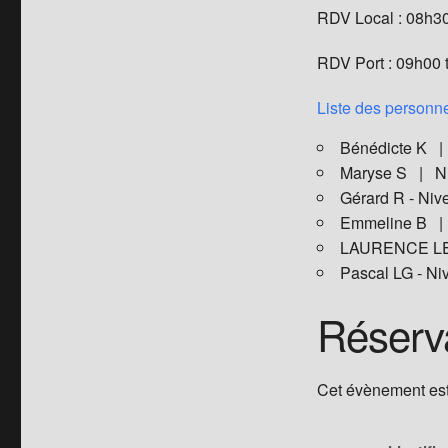
RDV Local : 08h3
RDV Port : 09h00 
Liste des personne
Bénédicte K 
Maryse S | N
Gérard R - N
Emmeline B |
LAURENCE L
Pascal LG - 
Réserv
Cet évènement est