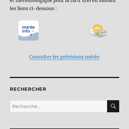
et météorologique pour la ria d'Etel en suivant
les liens ci-dessous :
Consulter les prévisions météo
RECHERCHER
RE
Recherche
pour :