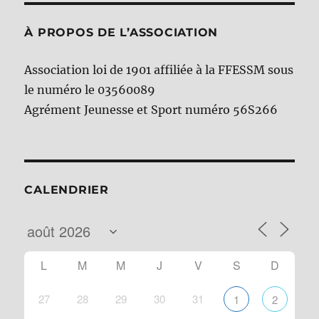
À PROPOS DE L’ASSOCIATION
Association loi de 1901 affiliée à la FFESSM sous
le numéro le 03560089
Agrément Jeunesse et Sport numéro 56S266
CALENDRIER
L
M
M
J
V
S
D
27
28
29
30
31
1
2