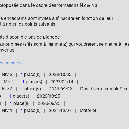
 proposée dans le cadre des formations N2 & N3.
es encadrants sont invités à s’inscrire en fonction de leur
st à noter les points suivants :
ts disponible pas de plongée
utonomes (s’ils sont à minima 2) qui voudraient se mettre à l’e
envenus
s inscrites
| Niv 3 |
1
place(s) | 2026/10/22 |
 | MF 1 |
1
place(s) | 2027/01/14 |
| Niv 3 |
1
place(s) | 2026/09/02 | David sera mon binôme
 3 |
1
place(s) | 2026/09/25 |
 1 |
1
place(s) | 2026/09/25 |
| Niv 1 |
1
place(s) | 2024/12/27 | Matériel :