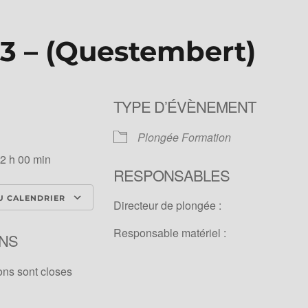
3 – (Questembert)
TYPE D’ÉVÈNEMENT
Plongée Formation
12 h 00 min
RESPONSABLES
U CALENDRIER
Directeur de plongée :
ICS
Calendrier Google
iCale
Responsable matériel :
NS
ons sont closes