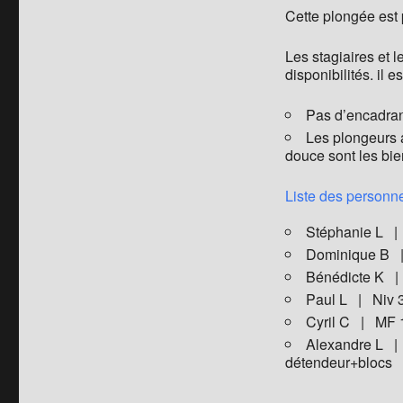
Cette plongée est
Les stagiaires et l
disponibilités. il e
Pas d’encadran
Les plongeurs a
douce sont les bi
Liste des personne
Stéphanie L 
Dominique B
Bénédicte K 
Paul L | Niv
Cyril C | MF
Alexandre L 
détendeur+blocs