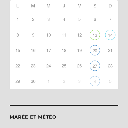
L
M
M
J
V
S
D
1
2
3
4
5
6
7
8
9
10
11
12
13
14
15
16
17
18
19
21
20
22
23
24
25
26
28
27
29
30
1
2
3
5
4
MARÉE ET MÉTÉO