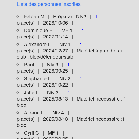
Liste des personnes inscrites
Fabien M | Préparant Niv2 |
1
place(s) | 2026/10/06 |
Dominique B | MF 1 |
1
place(s) | 2027/01/14 |
Alexandre L | Niv 1 |
1
place(s) | 2024/12/27 | Matériel à prendre au
club : bloc/détendeur/stab
Paul L | Niv 3 |
1
place(s) | 2026/09/25 |
Stéphanie L | Niv 3 |
1
place(s) | 2026/10/22 |
Julie L | Niv 3 |
1
place(s) | 2025/08/13 | Matériel nécessaire : 1
bloc
Albane L | Niv 4 |
1
place(s) | 2025/08/13 | Matériel nécessaire :1
bloc
Cyril C | MF 1 |
1
place(s) | 2026/09/25 |